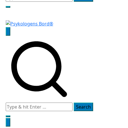
for:
Psykologens Bord®
Search
for: