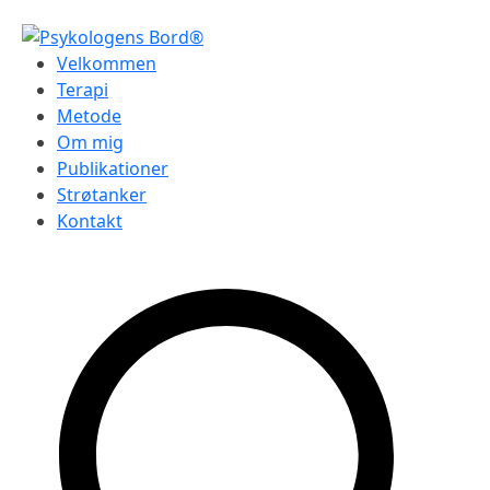
Videre
til
Psykologens Bord®
Velkommen
indhold
Terapi
Metode
Om mig
Publikationer
Strøtanker
Kontakt