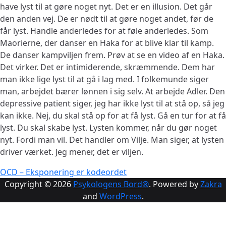
have lyst til at gøre noget nyt. Det er en illusion. Det går
den anden vej. De er nødt til at gøre noget andet, før de
får lyst. Handle anderledes for at føle anderledes. Som
Maorierne, der danser en Haka for at blive klar til kamp.
De danser kampviljen frem. Prøv at se en video af en Haka.
Det virker. Det er intimiderende, skræmmende. Dem har
man ikke lige lyst til at gå i lag med. I folkemunde siger
man, arbejdet bærer lønnen i sig selv. At arbejde Adler. Den
depressive patient siger, jeg har ikke lyst til at stå op, så jeg
kan ikke. Nej, du skal stå op for at få lyst. Gå en tur for at få
lyst. Du skal skabe lyst. Lysten kommer, når du gør noget
nyt. Fordi man vil. Det handler om Vilje. Man siger, at lysten
driver værket. Jeg mener, det er viljen.
Indlægsnavigation
OCD – Eksponering er kodeordet
Copyright © 2026
Psykologens Bord®
. Powered by
Zakra
and
WordPress
.