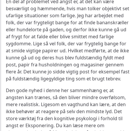
En del af problemet ved angst er, at det kan være
besværligt og hæmmende, hvis man tolker objektivt set
ufarlige situationer som farlige. Jeg har arbejdet med
folk, der var frygteligt bange for at finde bananskræller
eller hundelorte på gaden, og derfor ikke kunne gå ud
af frygt for at falde eller blive smittet med farlige
sygdomme. Lige så vel folk, der var frygtelig bange for
at smide vigtige papirer ud. Hvilket medførte, at de ikke
kunne gå ud og deres hus blev fuldstændig fyldt med
post, papir fra husholdningen og magasiner gennem
flere år. Det kunne jo sidde vigtig post for eksempel fast
på fuldstændig ligegyldige ting som et brugt tebrev.
Den gode nyhed i denne her sammenhæng er, at
angsten kan trænes, så den bliver mindre overfølsom,
mere realistisk. Ligesom en vagthund kan lære, at den
ikke behøver at reagere på selv den mindste lyd. Det
store værktøj fra den kognitive psykologi i forhold til
angst er Eksponering. Du kan læse mere om