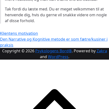
Tak fordi du læste med. Du er meget velkommen til at
henvende dig, hvis du gerne vil snakke videre om nogle
af disse forhold.
Indlægsnavigation
Klientens motivation
Den Narrative og Kognitive metode er som fætre/kusiner i
praksis
Copyright © 2026
Psykologens Bord®
. Powered by
Zakra
and
WordPress
.