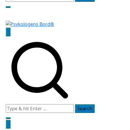
for:
Psykologens Bord®
Search
for: