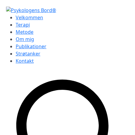
Videre
til
Psykologens Bord®
Velkommen
indhold
Terapi
Metode
Om mig
Publikationer
Strøtanker
Kontakt